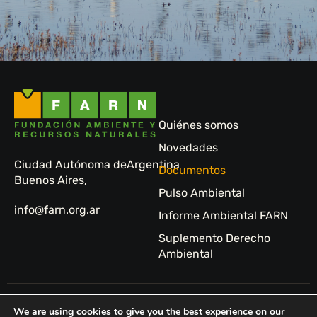
Quiénes somos
Novedades
Ciudad Autónoma de
Argentina
Documentos
Buenos Aires,
Pulso Ambiental
info@farn.org.ar
Informe Ambiental FARN
Suplemento Derecho
Ambiental
© 2024 FARN -
Sitio
We are using cookies to give you the best experience on our