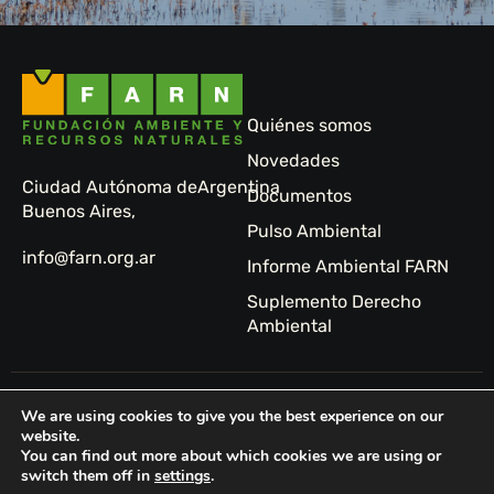
Quiénes somos
Novedades
Ciudad Autónoma de
Argentina
Documentos
Buenos Aires,
Pulso Ambiental
info@farn.org.ar
Informe Ambiental FARN
Suplemento Derecho
Ambiental
© 2024 FARN -
Sitio
We are using cookies to give you the best experience on our
Fundación
web:
website.
You can find out more about which cookies we are using or
Ambiente y
Tormenta
switch them off in
settings
.
Recursos
Studio