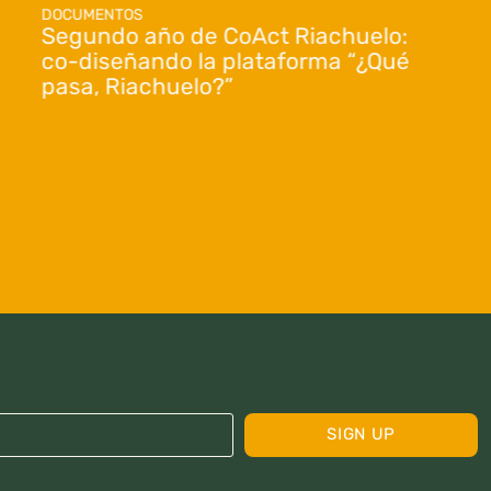
DOCUMENTOS
Segundo año de CoAct Riachuelo:
co-diseñando la plataforma “¿Qué
pasa, Riachuelo?”
SIGN UP