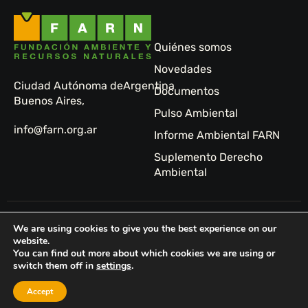
Quiénes somos
Novedades
Ciudad Autónoma de
Argentina
Documentos
Buenos Aires,
Pulso Ambiental
info@farn.org.ar
Informe Ambiental FARN
Suplemento Derecho
Ambiental
© 2024 FARN -
Sitio
We are using cookies to give you the best experience on our
Fundación
web:
website.
You can find out more about which cookies we are using or
Ambiente y
Tormenta
switch them off in
settings
.
Recursos
Studio
Naturales
Accept