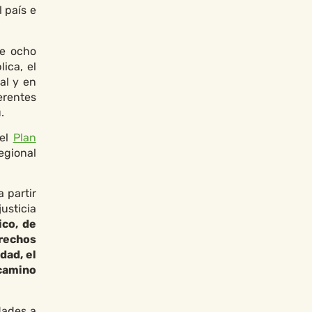
 país e
de ocho
ica, el
al y en
erentes
.
 el
Plan
egional
 partir
usticia
co, de
erechos
dad, el
 camino
dades a