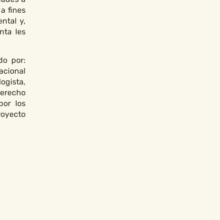
a fines
ntal y,
nta les
do por:
acional
ogista,
Derecho
por los
royecto