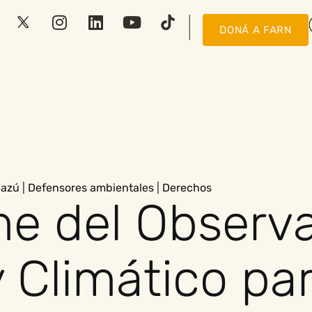
DONÁ A FARN
cazú
|
Defensores ambientales
|
Derechos
me del Observa
 Climático par