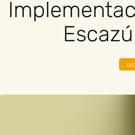
Implementac
Escazú
LE