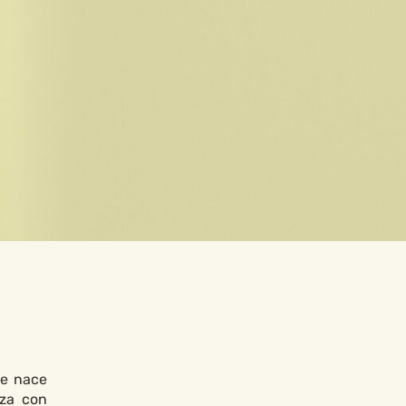
ue nace
nza con