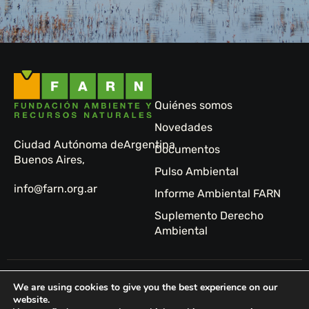
Quiénes somos
Novedades
Ciudad Autónoma de
Argentina
Documentos
Buenos Aires,
Pulso Ambiental
info@farn.org.ar
Informe Ambiental FARN
Suplemento Derecho
Ambiental
© 2024 FARN -
Sitio
We are using cookies to give you the best experience on our
Fundación
web:
website.