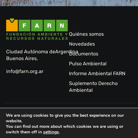
Quiénes somos
Novedades
Ciudad Autónoma de
Argentina
Documentos
Buenos Aires,
Pulso Ambiental
info@farn.org.ar
Informe Ambiental FARN
Suplemento Derecho
Ambiental
© 2024 FARN -
Sitio
We are using cookies to give you the best experience on our
Fundación
web:
website.
You can find out more about which cookies we are using or
Ambiente y
Tormenta
switch them off in
settings
.
Recursos
Studio