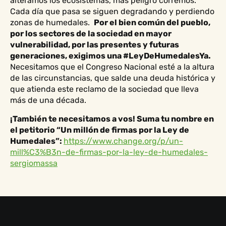
alteramos los ecosistemas, más peligro corremos.
Cada día que pasa se siguen degradando y perdiendo
zonas de humedales.
Por el bien común del pueblo,
por los sectores de la sociedad en mayor
vulnerabilidad, por las presentes y futuras
generaciones, exigimos una #LeyDeHumedalesYa.
Necesitamos que el Congreso Nacional esté a la altura
de las circunstancias, que salde una deuda histórica y
que atienda este reclamo de la sociedad que lleva
más de una década.
¡También te necesitamos a vos! Suma tu nombre en
el petitorio “Un millón de firmas por la Ley de
Humedales”:
https://www.change.org/p/un-
mill%C3%B3n-de-firmas-por-la-ley-de-humedales-
sergiomassa