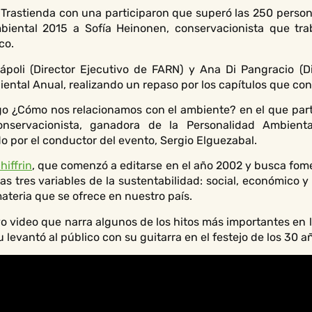
a Trastienda con una participaron que superó las 250 person
biental 2015 a Sofía Heinonen, conservacionista que tra
co.
poli (Director Ejecutivo de FARN) y Ana Di Pangracio (Di
ental Anual, realizando un repaso por los capítulos que con
ogo ¿Cómo nos relacionamos con el ambiente? en el que part
onservacionista, ganadora de la Personalidad Ambient
 por el conductor del evento, Sergio Elguezabal.
hiffrin
, que comenzó a editarse en el año 2002 y busca fome
s tres variables de la sustentabilidad: social, económico y 
teria que se ofrece en nuestro país.
 video que narra algunos de los hitos más importantes en la
zu levantó al público con su guitarra en el festejo de los 30 