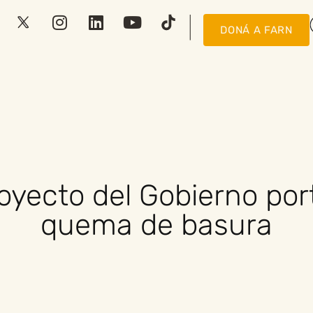
DONÁ A FARN
oyecto del Gobierno port
quema de basura