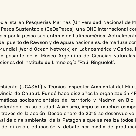
ecialista en Pesquerías Marinas (Universidad Nacional de M
y Pesca Sustentable (CeDePesca), una ONG internacional con
ja por la pesca sustentable en Latinoamérica. Actualment
 del puerto de Rawson y de aguas nacionales, de merluza c
Mundial (World Ocean Network) en Latinoamérica y Caribe
 y pasante en el Museo Argentino de Ciencias Naturales
iones del Instituto de Limnología “Raúl Ringuelet”.
Ambiente (UCASAL) y Técnico Inspector Ambiental del Minis
rovincia de Chubut. Fundó hace diez años la organización 
máticas socioambientales del territorio y Madryn en Bici
ustentable en su ciudad. Asimismo, impulsa muchas campa
a través de la acción. Desde enero de 2016 se desenvuelve
onal de cine ambiental de la Patagonia que se realiza todo
o de difusión, educación y debate por medio de producci