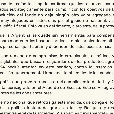
uso de los fondos, impide confirmar que los recursos eco
dos estratégicamente para cumplir con los objetivos de l
isolución del fondo no deja ningún otro valor agregado
 muy alegados en estos días por el gobierno nacional, y 
 déficit fiscal. Esto va en detrimento, claro está, de la prot
ue la Argentina se quede sin herramientas para compensa
ara mantener los bosques nativos en pie, poniendo en altís
as personas que habitan y dependen de estos ecosistemas.
n contramano de compromisos internacionales climáticos 
as globales que buscan resguardar que los productos agro
24 podría atentar, en este sentido, contra la inserción
ecisión gubernamental irracional también desde lo económi
nifica un grave retroceso en el cumplimiento de la Ley 26
ntal consagrado en el Acuerdo de Escazú. Esto se ve agrav
tes de los años anteriores.
bierno nacional que retrotraiga esta medida, que ponga el 
de la política instaurada gracias a la Ley Bosques, y re
nestar general de la sociedad. A su vez, es fundamental que