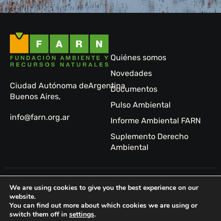
Quiénes somos
Novedades
Ciudad Autónoma de
Argentina
Documentos
Buenos Aires,
Pulso Ambiental
info@farn.org.ar
Informe Ambiental FARN
Suplemento Derecho
Ambiental
© 2024 FARN -
Sitio
We are using cookies to give you the best experience on our
Fundación
web:
website.
You can find out more about which cookies we are using or
Ambiente y
Tormenta
switch them off in
settings
.
Recursos
Studio