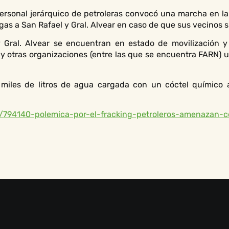
 personal jerárquico de petroleras convocó una marcha en 
gas a San Rafael y Gral. Alvear en caso de que sus vecinos 
 Gral. Alvear se encuentran en estado de movilización y
y otras organizaciones (entre las que se encuentra FARN) u
miles de litros de agua cargada con un cóctel químico a
794140-polemica-por-el-fracking-petroleros-amenazan-co