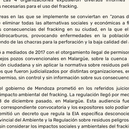
 necesarias para el uso del fracking.
reas en las que se implemente se conviertan en “zonas de
eliminar todas las alternativas sociales y económicas a f
s consecuencias del fracking en su ciudad, en la que e
drocarburos, provocando enfermedades en la població
iendo de las chacras para la perforación y la baja calidad del
a mediados de 2017 con el otorgamiento ilegal de permisos 
viejos pozos convencionales en Malargüe, sobre la cuenca 
ión ciudadana y sin aplicar la normativa sobre residuos pel
s que fueron judicializados por distintas organizaciones, e
permiso, sin control y sin información sobre sus consecuenc
el gobierno de Mendoza prometió en los referidos juicio
 impacto ambiental del fracking. La regulación llegó por m
8 de diciembre pasado, en Malargüe. Esta audiencia fue
correspondiente convocatoria y los expositores solo podían
emitió un decreto que regula la EIA específica desconoci
vincial del Ambiente y la Regulación sobre residuos peligros
sin considerar los impactos sociales y ambientales del frack