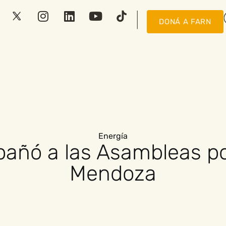
DONÁ A FARN
Energía
ñó a las Asambleas po
Mendoza