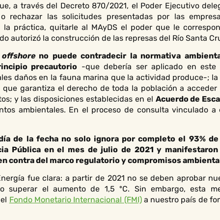
e, a través del Decreto 870/2021, el Poder Ejecutivo deleg
 o rechazar las solicitudes presentadas por las empresa
en la práctica, quitarle al MAyDS el poder que le corresp
o autorizó la construcción de las represas del Río Santa Cr
n
offshore
no puede contradecir la normativa ambienta
rincipio precautorio
-que debería ser aplicado en este c
ales daños en la fauna marina que la actividad produce-; l
, que garantiza el derecho de toda la población a acceder 
os; y las disposiciones establecidas en el
Acuerdo de Esc
ntos ambientales. En el proceso de consulta vinculado a
día de la fecha no solo ignora por completo el 93% d
cia Pública en el mes de julio de 2021 y manifestaron
en contra del marco regulatorio y compromisos ambiental
Energía fue clara: a partir de 2021 no se deben aprobar n
no superar el aumento de 1,5 ºC. Sin embargo, esta m
 el
Fondo Monetario Internacional (FMI)
a nuestro país de fo