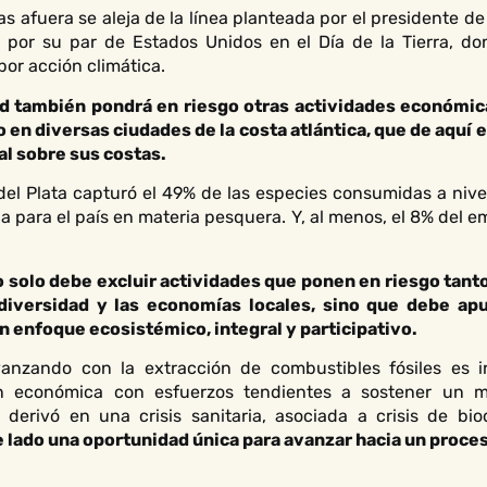
s afuera se aleja de la línea planteada por el presidente de
por su par de Estados Unidos en el Día de la Tierra, don
or acción climática.
d también pondrá en riesgo otras actividades económica
o en diversas ciudades de la costa atlántica, que de aquí
l sobre sus costas.
del Plata capturó el 49% de las especies consumidas a nivel
a para el país en materia pesquera. Y, al menos, el 8% del
o solo debe excluir actividades que ponen en riesgo ta
odiversidad y las economías locales, sino que debe ap
n enfoque ecosistémico, integral y participativo.
anzando con la extracción de combustibles fósiles es i
 económica con esfuerzos tendientes a sostener un m
erivó en una crisis sanitaria, asociada a crisis de biodi
 lado una oportunidad única para avanzar hacia un proces